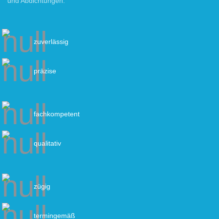
und Abdichtungen.
zuverlässig
präzise
fachkompetent
qualitativ
zügig
termingemäß